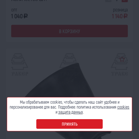
опт
розница
1 040
1 140
a
a
В КОРЗИНУ
Мы обрабатываем cookies, чтобы сделать наш сайт
удобнее и
персонализированее для вас. Подробнее:
политика использования
cookies
и
защита данных
.
ПРИНЯТЬ