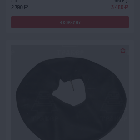
опт
розница
2 790
3 480
a
a
В КОРЗИНУ