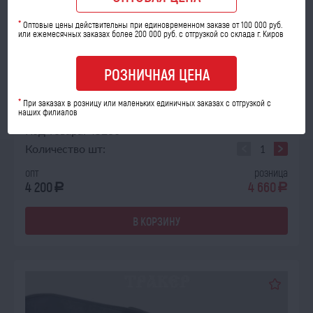
*
Оптовые цены действительны при единовременном заказе от 100 000 руб.
или ежемесячных заказах более 200 000 руб. с отгрузкой со склада г. Киров
РОЗНИЧНАЯ ЦЕНА
В НАЛИЧИИ
Камера 14.00-20 (ОИ-25) УРАЛ 370х508 с автоподкачкой (Р...
*
При заказах в розницу или маленьких единичных заказах с отгрузкой с
наших филиалов
Код товара: 45230
Количество шт:
опт
розница
4 200
4 660
a
a
В КОРЗИНУ