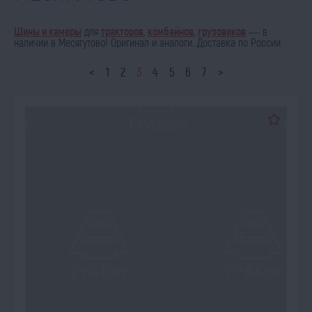
Шины и камеры
для
тракторов
,
комбайнов
,
грузовиков
— в
наличии в Месягутово! Оригинал и аналоги. Доставка по России.
<
1
2
3
4
5
6
7
>